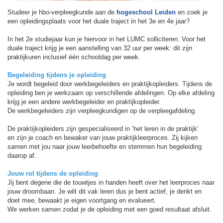
Studeer je hbo-verpleegkunde aan de
hogeschool Leiden
en zoek je
een opleidingsplaats voor het duale traject in het 3e en 4e jaar?
In het 2e studiejaar kun je hiervoor in het LUMC solliciteren. Voor het
duale traject krijg je een aanstelling van 32 uur per week: dit zijn
praktijkuren inclusief één schooldag per week.
Begeleiding tijdens je opleiding
Je wordt begeleid door werkbegeleiders en praktijkopleiders. Tijdens de
opleiding ben je werkzaam op verschillende afdelingen. Op elke afdeling
krijg je een andere werkbegeleider en praktijkopleider.
De werkbegeleiders zijn verpleegkundigen op de verpleegafdeling.
De praktijkopleiders zijn gespecialiseerd in ‘het leren in de praktijk’
en zijn je coach en bewaker van jouw praktijkleerproces. Zij kijken
samen met jou naar jouw leerbehoefte en stemmen hun begeleiding
daarop af.
Jouw rol tijdens de opleiding
Jij bent degene die de touwtjes in handen heeft over het leerproces naar
jouw droombaan. Je wilt dit vak leren dus je bent actief, je denkt en
doet mee, bewaakt je eigen voortgang en evalueert.
We werken samen zodat je de opleiding met een goed resultaat afsluit.