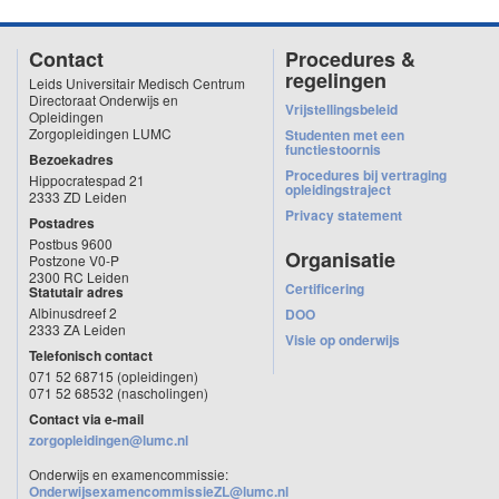
Contact
Procedures &
regelingen
Leids Universitair Medisch Centrum
Directoraat Onderwijs en
Vrijstellingsbeleid
Opleidingen
Zorgopleidingen LUMC
Studenten met een
functiestoornis
Bezoekadres
Procedures bij vertraging
Hippocratespad 21
opleidingstraject
2333 ZD Leiden
Privacy statement
Postadres
Postbus 9600
Organisatie
Postzone V0-P
2300 RC Leiden
Certificering
Statutair adres
Albinusdreef 2
DOO
2333 ZA Leiden
Visie op onderwijs
Telefonisch contact
071 52 68715 (opleidingen)
071 52 68532 (nascholingen)
Contact via e-mail
zorgopleidingen@lumc.nl
Onderwijs en examencommissie:
OnderwijsexamencommissieZL@lumc.nl