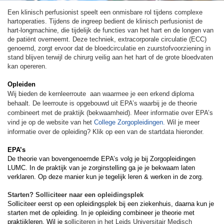
Een klinisch perfusionist speelt een onmisbare rol tijdens complexe
hartoperaties. Tijdens de ingreep bedient de klinisch perfusionist de
hart-longmachine, die tijdelijk de functies van het hart en de longen van
de patiënt overneemt. Deze techniek, extracorporale circulatie (ECC)
genoemd, zorgt ervoor dat de bloedcirculatie en zuurstofvoorziening in
stand blijven terwijl de chirurg veilig aan het hart of de grote bloedvaten
kan opereren.
Opleiden
Wij bieden de kernleerroute aan waarmee je een erkend diploma
behaalt. De leerroute is opgebouwd uit EPA’s waarbij je de theorie
combineert met de praktijk (bekwaamheid).
Meer informatie over EPA’s
vind je op de website van het
College Zorgopleidingen.
Wil je meer
informatie over de opleiding? Klik op een van de startdata hieronder.
EPA’s
De theorie van bovengenoemde EPA’s volg je bij Zorgopleidingen
LUMC. In de praktijk van je zorginstelling ga je je bekwaam laten
verklaren. Op deze manier kun je tegelijk leren & werken in de zorg.
Starten? Solliciteer naar een opleidingsplek
Solliciteer eerst op een opleidingsplek bij een ziekenhuis, daarna kun je
starten met de opleiding. In je opleiding combineer je theorie met
praktijkleren. Wil je s
olliciteren in het Leids Universitair Medisch