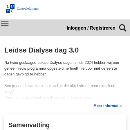
Inloggen / Registreren
Leidse Dialyse dag 3.0
Na twee geslaagde Leidse Dialyse dagen sinds 2024 hebben wij een
geheel nieuw programma opgesteld, je hoeft hiervoor niet de eerste
dagen gevolgd te hebben.
Ben je een dialyseverpleegkundige die altijd streeft naar excellente
zorg?
Dan mag je deze Leidse dialyse dag 3.0 niet missen!
Meer informatie.
Laat je inspireren door diverse sprekers en krijg inzicht in de nieuwste
ontwikkelingen.
Samenvatting
Onderwerpen tijdens deze dag zijn: