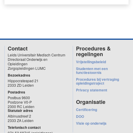
Deze nascholing gaat alleen door bij voldoende aanmeldingen.
Programma
Van 08.55 tot 16.00 uur
Certificering
Na het volgen van het volledige programma ontvang je per e-mail een
certificaat van het LUMC.
Contact
Procedures &
regelingen
Leids Universitair Medisch Centrum
Directoraat Onderwijs en
Vrijstellingsbeleid
Opleidingen
Zorgopleidingen LUMC
Studenten met een
functiestoornis
Bezoekadres
Procedures bij vertraging
Hippocratespad 21
opleidingstraject
2333 ZD Leiden
Privacy statement
Postadres
Postbus 9600
Organisatie
Postzone V0-P
2300 RC Leiden
Certificering
Statutair adres
Albinusdreef 2
DOO
2333 ZA Leiden
Visie op onderwijs
Telefonisch contact
071 52 68715 (opleidingen)