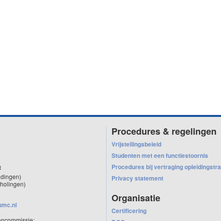
Procedures & regelingen
Vrijstellingsbeleid
Studenten met een functiestoornis
Procedures bij vertraging opleidingstra
t
idingen)
Privacy statement
holingen)
Organisatie
umc.nl
Certificering
encommissie: