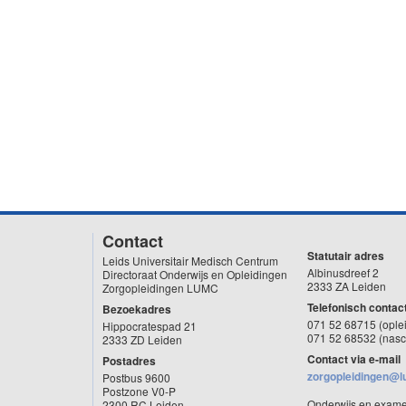
Contact
Statutair adres
Leids Universitair Medisch Centrum
Albinusdreef 2
Directoraat Onderwijs en Opleidingen
2333 ZA Leiden
Zorgopleidingen LUMC
Telefonisch contac
Bezoekadres
071 52 68715 (ople
Hippocratespad 21
071 52 68532 (nasc
2333 ZD Leiden
Contact via e-mail
Postadres
zorgopleidingen@l
Postbus 9600
Postzone V0-P
Onderwijs en exam
2300 RC Leiden