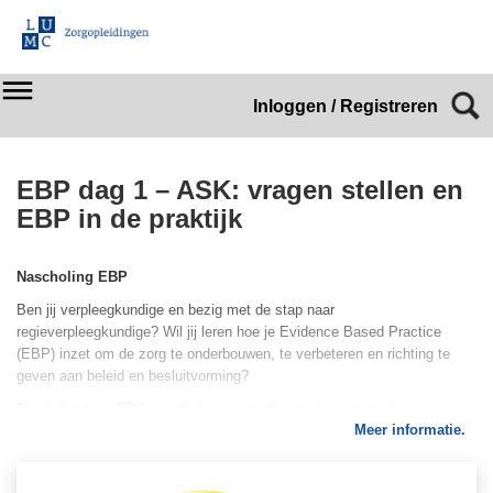
Inloggen / Registreren
EBP dag 1 – ASK: vragen stellen en
EBP in de praktijk
Nascholing EBP
Ben jij verpleegkundige en bezig met de stap naar
regieverpleegkundige? Wil jij leren hoe je Evidence Based Practice
(EBP) inzet om de zorg te onderbouwen, te verbeteren en richting te
geven aan beleid en besluitvorming?
Dan helpt deze EBP-nascholing je om die stap te gaan maken.
Meer informatie.
Wat kun je verwachten?
Ontdek hoe evidence-based besluitvorming jou ondersteunt in je rol