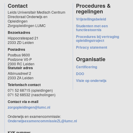
📍 Locatie: Onderwijsgebouw LUMC
Contact
Procedures &
📝 Accreditatie V&V: aangevraagd
regelingen
Leids Universitair Medisch Centrum
Directoraat Onderwijs en
Doelgroep
Vrijstellingsbeleid
Opleidingen
Verpleegkundigen die
regieverpleegkundige
in het LUMC worden–
Zorgopleidingen LUMC
Studenten met een
zie onder MEDIA instroom- en vrijstellingscriteria (zie de twee
functiestoornis
Bezoekadres
bijlagen)
Procedures bij vertraging
Hippocratespad 21
Iedere verpleegkundige die zijn of haar EBP-competenties wil
opleidingstraject
2333 ZD Leiden
vergroten
Privacy statement
Postadres
Toelatingsvoorwaarden
Postbus 9600
Organisatie
Postzone V0-P
De uiterste inschrijftermijn is 2 weken voor aanvang van deze
2300 RC Leiden
nascholing, daarna is aanmelden niet meer mogelijk.
Certificering
Statutair adres
Deze nascholing gaat door bij minimaal 8 deelnemers en maximaal
Albinusdreef 2
DOO
15 deelnemers.
2333 ZA Leiden
Visie op onderwijs
Telefonisch contact
Programma
071 52 68715 (opleidingen)
donderdag 16 februari 2027 van 08:30 tot 16:30 uur
071 52 68532 (nascholingen)
Certificering
Contact via e-mail
Na het volgen van het volledige programma ontvang je per e-mail een
zorgopleidingen@lumc.nl
certificaat van het LUMC.
Onderwijs en examencommissie:
Media
OnderwijsexamencommissieZL@lumc.nl
KVK nummer