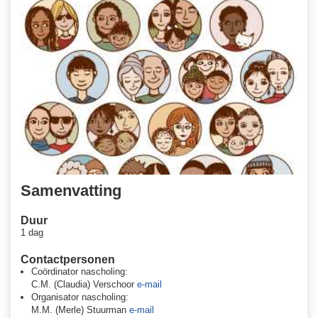
Vluchtelingenwerk (wat doet de organisatie & verhaal van
ervaringsdeskundige)
Participatie van vluchtelingen en asielzoekers in de gezondheidszorg
Vrouwelijke Genitale Verminking - VGV (Meisjesbesnijdenis)
Laaggeletterdheid en beperkte gezondheidsvaardigheden
Verschillen tussen cultuur en religie
Medicatiegebruik
Deze dag is inclusief koffie en thee en frisdrank en de lunch.
Eventuele dieetwensen kunnen tot uiterlijk 14 dagen voor de scholing
doorgegeven worden aan Merle Stuurman - Abspoel, via
m.m.abspoel@lumc.nl
Accreditatie V&V is aangevraagd.
Samenvatting
Deze scholing is een herhaling..
Duur
Op24 november 2026 zal een aanvullend programma worden
1 dag
aangeboden - deze scholingen zijn los van elkaar te volgen.
Contactpersonen
Als voorbereiding op deze dag adviseren wij om de
website van
Coördinator nascholing:
Vluchtelingenwerk
te bekijken en daar een aantal persoonlijke verhalen
C.M. (Claudia) Verschoor
e-mail
te lezen.
Organisator nascholing:
M.M. (Merle) Stuurman
e-mail
Doelgroep