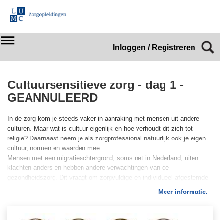
Inloggen / Registreren
Cultuursensitieve zorg - dag 1 -
GEANNULEERD
In de zorg kom je steeds vaker in aanraking met mensen uit andere
culturen. Maar wat is cultuur eigenlijk en hoe verhoudt dit zich tot
religie? Daarnaast neem je als zorgprofessional natuurlijk ook je eigen
cultuur, normen en waarden mee.
Mensen met een migratieachtergrond, soms net in Nederland, uiten
klachten anders en hebben andere verwachtingen van de
gezondheidszorg. Dit vraagt om zorgvuldige en individueel afgestemde
zorg.
Meer informatie.
Tijdens deze interactieve scholingsdag zullen onderstaande
onderwerpen aan bod komen: