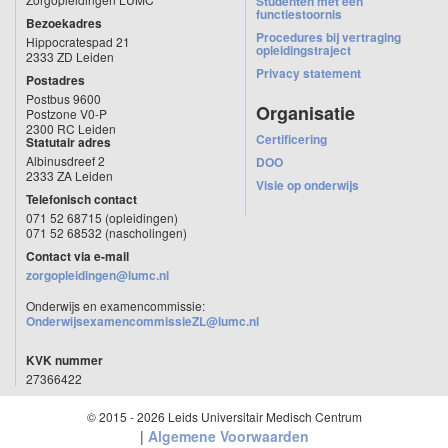
Studenten met een
functiestoornis
Bezoekadres
Procedures bij vertraging
Hippocratespad 21
opleidingstraject
2333 ZD Leiden
Privacy statement
Postadres
Postbus 9600
Organisatie
Postzone V0-P
2300 RC Leiden
Certificering
Statutair adres
Albinusdreef 2
DOO
2333 ZA Leiden
Visie op onderwijs
Telefonisch contact
071 52 68715 (opleidingen)
071 52 68532 (nascholingen)
Contact via e-mail
zorgopleidingen@lumc.nl
Onderwijs en examencommissie:
OnderwijsexamencommissieZL@lumc.nl
KVK nummer
27366422
© 2015 - 2026 Leids Universitair Medisch Centrum
|
Algemene Voorwaarden