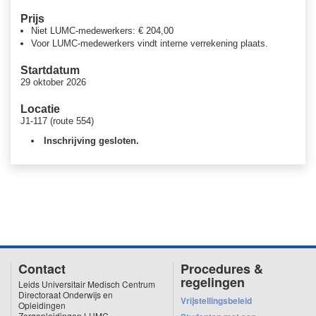
Verpleegkundigen
Prijs
Verzorgenden
Niet LUMC-medewerkers: € 204,00
Toelatingsvoorwaarden
Voor LUMC-medewerkers vindt interne verrekening plaats.
De uiterste inschrijftermijn is 2 weken voor aanvang van deze
nascholing, daarna is aanmelden niet meer mogelijk.
Startdatum
29 oktober 2026
Deze nascholing gaat alleen door bij voldoende aanmeldingen.
Locatie
Programma
J1-117 (route 554)
Van 09.00 tot 17.00 uur | ontvangst vanaf 08.45 uur in het lokaal
Inschrijving gesloten.
Certificering
Na het volgen van het volledige programma ontvang je per e-mail een
certificaat van het LUMC.
Contact
Procedures &
regelingen
Leids Universitair Medisch Centrum
Directoraat Onderwijs en
Vrijstellingsbeleid
Opleidingen
Zorgopleidingen LUMC