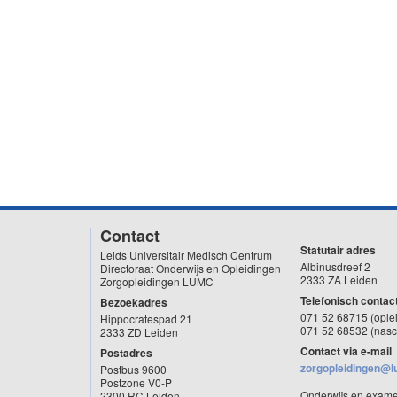
Contact
Statutair adres
Leids Universitair Medisch Centrum
Albinusdreef 2
Directoraat Onderwijs en Opleidingen
2333 ZA Leiden
Zorgopleidingen LUMC
Telefonisch contac
Bezoekadres
071 52 68715 (ople
Hippocratespad 21
071 52 68532 (nasc
2333 ZD Leiden
Contact via e-mail
Postadres
zorgopleidingen@l
Postbus 9600
Postzone V0-P
Onderwijs en exam
2300 RC Leiden