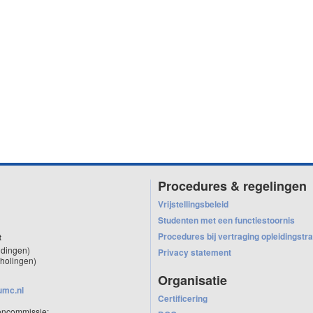
Procedures & regelingen
Vrijstellingsbeleid
Studenten met een functiestoornis
Procedures bij vertraging opleidingstra
t
idingen)
Privacy statement
holingen)
Organisatie
umc.nl
Certificering
encommissie: