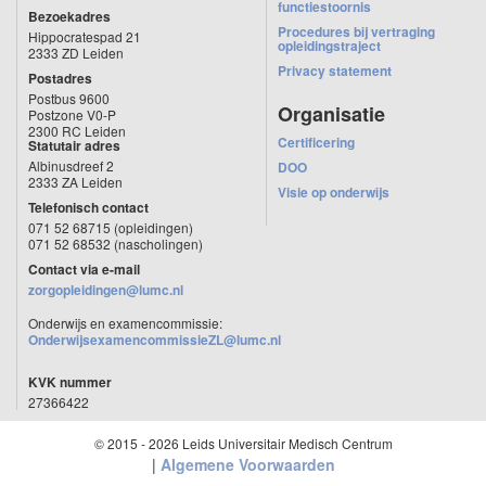
functiestoornis
Bezoekadres
Procedures bij vertraging
Hippocratespad 21
opleidingstraject
2333 ZD Leiden
Privacy statement
Postadres
Postbus 9600
Organisatie
Postzone V0-P
2300 RC Leiden
Certificering
Statutair adres
Albinusdreef 2
DOO
2333 ZA Leiden
Visie op onderwijs
Telefonisch contact
071 52 68715 (opleidingen)
071 52 68532 (nascholingen)
Contact via e-mail
zorgopleidingen@lumc.nl
Onderwijs en examencommissie:
OnderwijsexamencommissieZL@lumc.nl
KVK nummer
27366422
© 2015 - 2026 Leids Universitair Medisch Centrum
|
Algemene Voorwaarden