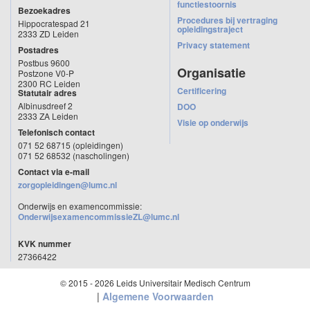
functiestoornis
Bezoekadres
Procedures bij vertraging
Hippocratespad 21
opleidingstraject
2333 ZD Leiden
Privacy statement
Postadres
Postbus 9600
Organisatie
Postzone V0-P
2300 RC Leiden
Certificering
Statutair adres
Albinusdreef 2
DOO
2333 ZA Leiden
Visie op onderwijs
Telefonisch contact
071 52 68715 (opleidingen)
071 52 68532 (nascholingen)
Contact via e-mail
zorgopleidingen@lumc.nl
Onderwijs en examencommissie:
OnderwijsexamencommissieZL@lumc.nl
KVK nummer
27366422
© 2015 - 2026 Leids Universitair Medisch Centrum
|
Algemene Voorwaarden