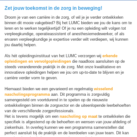
Zet jouw toekomst in de zorg in beweging!
Droom je van een carrière in de zorg, of wil je je verder ontwikkelen
binnen dit mooie vakgebied? Bij het LUMC bieden we jou de kans om te
leren en te werken tegelijkertijd! Of je nu een opleiding wilt volgen tot
verpleegkundige, operatieassistent of anesthesiemedewerker, of als
ervaren verpleegkundige je expertise verder wilt verdiepen, wij kunnen
jou daarbij helpen.
Als hét opleidingsinstituut van het LUMC verzorgen wij
erkende
opleidingen en vervolgopleidingen
die naadloos aansluiten op de
steeds veranderende praktijk in de zorg. Met onze kwalitatieve en
innovatieve opleidingen helpen we jou om up-to-date te blijven en je
carrière verder vorm te geven.
Hiernaast bieden we een gevarieerd en regelmatig
wisselend
nascholingsprogramma
aan. Dit programma is zorgvuldig
samengesteld om voortdurend in te spelen op de nieuwste
ontwikkelingen binnen de zorgsector en de uiteenlopende leerbehoeften
van de verschillende zorgprofessionals.
Het is tevens mogelijk om een
nascholing op maat
te ontwikkelen die
specifiek is afgestemd op de behoeften en wensen van jouw afdeling of
ziekenhuis. In overleg kunnen we een programma samenstellen dat
perfect aansluit bij de praktijk en de leerdoelen van jouw team. Dit kan