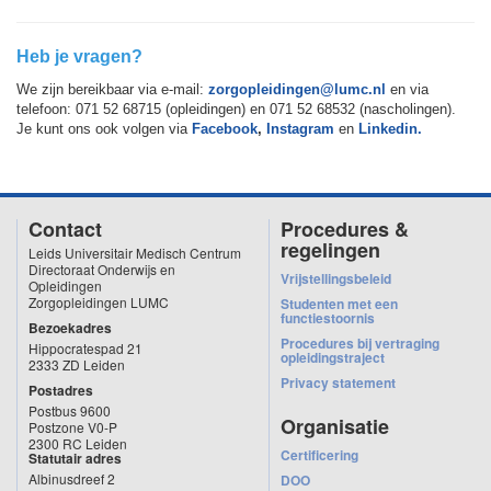
Heb je vragen?
We zijn bereikbaar via e-mail:
zorgopleidingen@lumc.nl
en via
telefoon: 071 52 68715 (opleidingen) en 071 52 68532 (nascholingen).
Je kunt ons ook volgen via
Facebook
,
Instagram
en
Linkedin.
Contact
Procedures &
regelingen
Leids Universitair Medisch Centrum
Directoraat Onderwijs en
Vrijstellingsbeleid
Opleidingen
Zorgopleidingen LUMC
Studenten met een
functiestoornis
Bezoekadres
Procedures bij vertraging
Hippocratespad 21
opleidingstraject
2333 ZD Leiden
Privacy statement
Postadres
Postbus 9600
Organisatie
Postzone V0-P
2300 RC Leiden
Certificering
Statutair adres
Albinusdreef 2
DOO